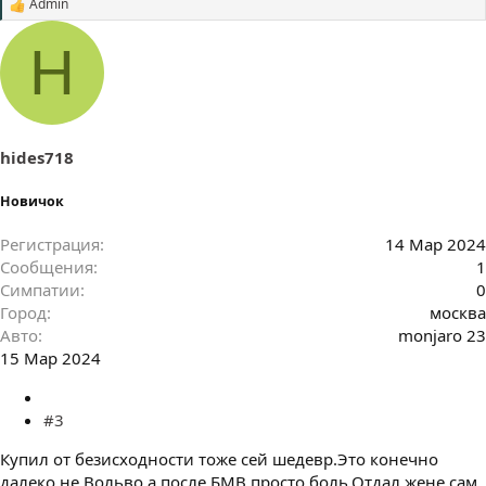
Admin
С
и
м
H
п
а
т
и
и
:
hides718
Новичок
Регистрация
14 Мар 2024
Сообщения
1
Симпатии
0
Город
москва
Авто
monjaro 23
15 Мар 2024
#3
Купил от безисходности тоже сей шедевр.Это конечно
далеко не Вольво а после БМВ просто боль.Отдал жене сам