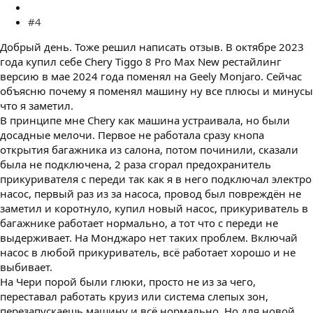
#4
Добрый день. Тоже решил написать отзыв. В октябре 2023
года купил себе Chery Tiggo 8 Pro Max New рестайлинг
версию в мае 2024 года поменял на Geely Monjaro. Сейчас
объясню почему я поменял машину ну все плюсы и минусы
что я заметил.
В принципе мне Chery как машина устраивала, но были
досадные мелочи. Первое не работала сразу кнопа
открытия багажника из салона, потом починили, сказали
была не подключена, 2 раза сгорал предохранитель
прикуривателя с переди так как я в него подключал электро
насос, первый раз из за насоса, провод был повреждён не
заметил и коротнуло, купил новый насос, прикуриватель в
багажнике работает нормально, а тот что с переди не
выдерживает. На Монджаро нет таких проблем. Включай
насос в любой прикуриватель, всё работает хорошо и не
выбивает.
На Чери порой были глюки, просто не из за чего,
переставал работать круиз или система слепых зон,
перезапускаешь машину и всё нормально. Но для новой