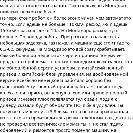
машины это конечно странно. Пока пользуюсь Монджао
никаких глюков не было.
На Чери стоит робот, он более экономичен чем автомат это
точно. Если едешь не больше 110км\ч расход 7-8 л.Едешь
150 км\ч расход где то 10л. На Монджаро расход чуть
больше. По поводу робота. При разгоне в начале есть
небольшая задержка, газ нажал а машина ещё стоит где то
0.3-0.5 секунды. На Монджаро это всё сразу срабатывает.
Самый большой недостаток чери и причина почему её
продал это проблема с полным приводом как оказалось что
на обновлённой версии установили китайский полный
привод и китайский блок управления, на дообновлённой
версии всё было немецкое и работало хорошо без
нареканий. А тут полный привод работает только когда
колёса стоят прямо, вывернул влево или право и полный
привод исчезает плюс появляется гул с зади. Ходил к
дилеру, сказали будут обновлять ПО, я был удивлен. Ты
покупаешь машину за 3.8 ляма а она по сути бракованная
из за того что производитель решил сэкономить и до конца
не проверил все технические моменты. Я не стал ждать
обновлений и ремонтов просто поменял машину на