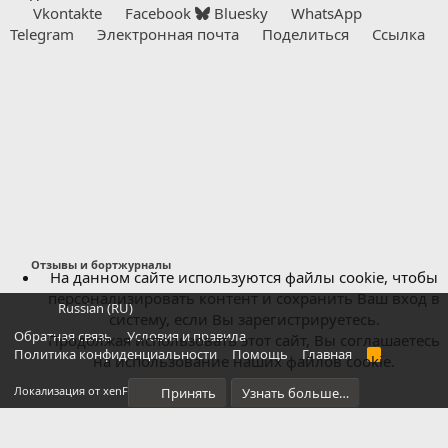
Vkontakte
Facebook
Bluesky
WhatsApp
и
и
Telegram
Электронная почта
Поделиться
Ссылка
:
Отзывы и бортжурналы
На данном сайте используются файлы cookie, чтобы
персонализировать контент и сохранить Ваш вход в
Russian (RU)
систему, если Вы зарегистрируетесь.
Обратная связь
Условия и правила
Продолжая использовать этот сайт, Вы соглашаетесь
Политика конфиденциальности
Помощь
Главная
R
на использование наших файлов cookie.
S
S
®
Локализация от xenForo.Info
Принять
Узнать больше…