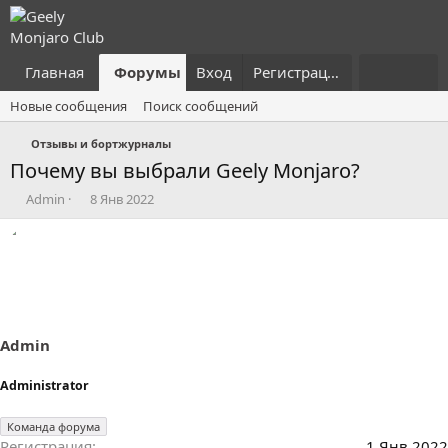
Главная
Форумы
Вход
Что нового?
Регистрация
Пользовател
Новые сообщения
Поиск сообщений
Отзывы и бортжурналы
Почему вы выбрали Geely Monjaro?
А
Д
Admin
8 Янв 2022
в
а
т
т
о
а
р
н
т
а
е
ч
м
а
ы
л
Admin
а
Administrator
Команда форума
Регистрация
1 Янв 2022