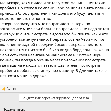
Манджаро, как я видел и читал у этой машины нет таких
проблем. По итогу в компани Чери решили менять полный
привод и блок управления, как долго это будут делать и
поможет ли это не понятно.
Теперь расскажу что мне понравилось в Чери, по
эргономике мне Чери больше понравилось, не надо читать
инструкцию или смотреть видосы что бы понять как и что
устроено, всё интуитивно. Понравилось на Чери что при
включении задней передачи боковые зеркала немного
наклоняются в низ что бы было видно бордюры. Так же на
Чери есть своя навигационная система и Система Чери
Коннек, ты всегда можешь через приложение посмотреть
где машина находится, завести двигатель, посмотреть
пробег и вообще всю инфу про машину. В Джилли такого
нет, хотя машина дороже.
Admin
С
и
Войдите или зарегистрируйтесь для ответа.
м
п
а
Поделиться:
т