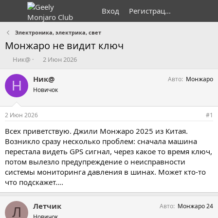
Вход
Регистрация
Электроника, электрика, свет
Монжаро не видит ключ
А
Д
Ник@
2 Июн 2026
в
а
т
т
Ник@
Авто
Монжаро
Н
о
а
Новичок
р
н
т
а
е
ч
2 Июн 2026
#1
м
а
ы
л
Всех приветствую. Джили Монжаро 2025 из Китая.
а
Возникло сразу несколько проблем: сначала машина
перестала видеть GPS сигнал, через какое то время ключ,
потом вылезло предупреждение о неисправности
системы мониторинга давления в шинах. Может кто-то
что подскажет….
Летчик
Авто
Монжаро 24
Л
Новичок