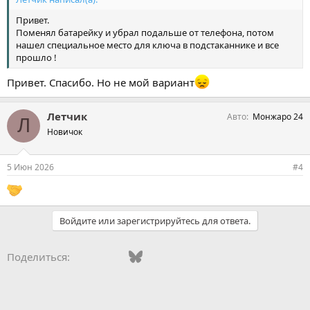
Привет.
Поменял батарейку и убрал подальше от телефона, потом
нашел специальное место для ключа в подстаканнике и все
прошло !
Привет. Спасибо. Но не мой вариант
Летчик
Авто
Монжаро 24
Л
Новичок
5 Июн 2026
#4
Войдите или зарегистрируйтесь для ответа.
Vkontakte
Facebook
Bluesky
WhatsApp
Telegram
Электронная поч
Ссылка
Поделиться: