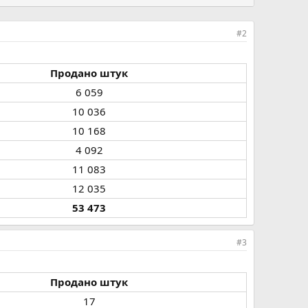
#2
Продано штук
6 059​
10 036​
10 168​
4 092​
11 083​
12 035​
53 473
#3
Продано штук
17​