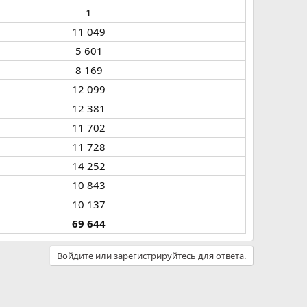
1​
11 049​
5 601​
8 169​
12 099​
12 381​
11 702​
11 728​
14 252​
10 843​
10 137​
69 644
Войдите или зарегистрируйтесь для ответа.