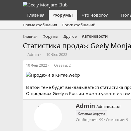
Главная
Форумы
Что нового?
Пол
Новые сообщения
Поиск сообщений
Главная
Форумы
Другое
Автоновости
Статистика продаж Geely Monjar
А
Д
Admin
10 Фев 2022
в
а
т
т
10 Фев 2022
Ответы: 2
о
а
р
н
т
а
е
ч
В этой теме будет выкладываться статистика про
м
а
О продажах Geely в России можно узнать из те
ы
л
а
А
Admin
Administrator
в
Команда форума
т
Сообщения
99
Симпатии
9
о
р