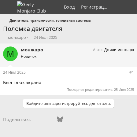
Вход
Регистрация
Двигатель, трансмиссия, топливная система
Поломка двигателя
А
Д
монжаро
24 Июл 2025
в
а
т
т
монжаро
Авто
Джили монжаро
М
о
а
Новичок
р
н
т
а
е
ч
24 Июл 2025
#1
м
а
ы
л
Был глюк экрана
а
Последнее редактирование:
25 Июл 2025
Войдите или зарегистрируйтесь для ответа.
Vkontakte
Facebook
Bluesky
WhatsApp
Telegram
Электронная поч
Ссылка
Поделиться: