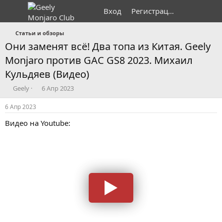
Вход
Регистрация
Статьи и обзоры
Они заменят всё! Два топа из Китая. Geely
Monjaro против GAC GS8 2023. Михаил
Кульдяев (Видео)
А
Д
Geely
6 Апр 2023
в
а
т
т
6 Апр 2023
о
а
Видео на Youtube:
р
н
т
а
е
ч
м
а
ы
л
а