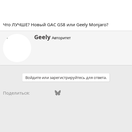
Что ЛУЧШЕ? Новый GAC GS8 или Geely Monjaro?
А
Geely
Авторитет
в
т
о
р
Войдите или зарегистрируйтесь для ответа.
Vkontakte
Facebook
Bluesky
WhatsApp
Telegram
Электронная поч
Поделиться: