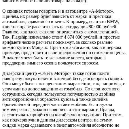
зависимости от наличия товара на складе).
О скидках готовы говорить и в автоцентре «А-Моторс».
Причем, их размер будет зависеть от марки и престижа
автомобиля, сдаваемого в зачет. К примеру, если это BMW,
клиент вправе рассчитывать на скидку до 280 000 рублей.
Главное, как здесь сказали, определиться с комплектацией.
Так, Flagship изначально стоит 4 874 000 рублей, и простые
арифметические расчеты подскажут, за сколько реально
можно купить Monjaro. При этом автосалон, как и в первом
примере, представит и свои предложения по снижению цены.
В пакете могут быть те же зимние колеса, которые в
преддверии зимнего сезона пользуются спросом.
Дилерский центр «Омега-Моторс» также готов пойти
навстречу покупателям и в личной беседе оговорить скидки.
Они могут быть как в денежном выражении, так, например, и
услугами по допоснащению автомобиля. Со слов местного
сотрудника, сегодня пользуются популярностью двойная
антикоррозионная обработка кузова, а также оклейка
бронеплёнкой передней части автомобиля. Если нужна
зимняя резина, можно оговорить и этот вариант. Правда,
рассчитывать придётся на китайскую продукцию. При этом,
как подчеркнули в данном дилерском центре, на сумму
скидки марка сдаваемого в зачет автомобиля абсолютно не