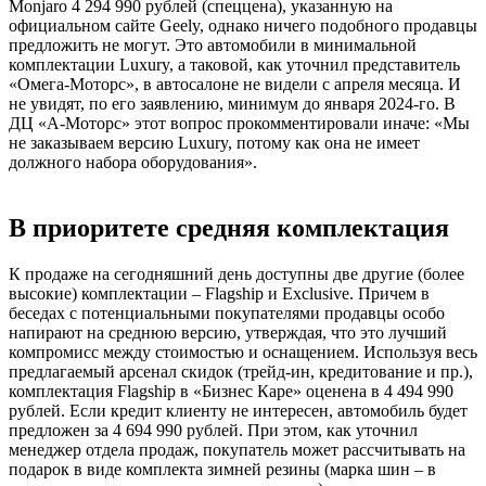
Monjaro 4 294 990 рублей (спеццена), указанную на
официальном сайте Geely, однако ничего подобного продавцы
предложить не могут. Это автомобили в минимальной
комплектации Luxury, а таковой, как уточнил представитель
«Омега-Моторс», в автосалоне не видели с апреля месяца. И
не увидят, по его заявлению, минимум до января 2024-го. В
ДЦ «А-Моторс» этот вопрос прокомментировали иначе: «Мы
не заказываем версию Luxury, потому как она не имеет
должного набора оборудования».
В приоритете средняя комплектация​
К продаже на сегодняшний день доступны две другие (более
высокие) комплектации – Flagship и Exclusive. Причем в
беседах с потенциальными покупателями продавцы особо
напирают на среднюю версию, утверждая, что это лучший
компромисс между стоимостью и оснащением. Используя весь
предлагаемый арсенал скидок (трейд-ин, кредитование и пр.),
комплектация Flagship в «Бизнес Каре» оценена в 4 494 990
рублей. Если кредит клиенту не интересен, автомобиль будет
предложен за 4 694 990 рублей. При этом, как уточнил
менеджер отдела продаж, покупатель может рассчитывать на
подарок в виде комплекта зимней резины (марка шин – в