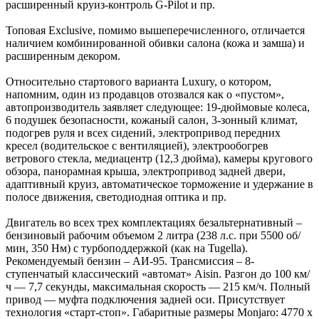
расширенный круиз-контроль G-Pilot и пр.
Топовая Exclusive, помимо вышеперечисленного, отличается
наличием комбинированной обивки салона (кожа и замша) и
расширенным декором.
Относительно стартового варианта Luxury, о котором,
напомним, один из продавцов отозвался как о «пустом»,
автопроизводитель заявляет следующее: 19-дюймовые колеса,
6 подушек безопасности, кожаный салон, 3-зонный климат,
подогрев руля и всех сидений, электропривод передних
кресел (водительское с вентиляцией), электрообогрев
ветрового стекла, медиацентр (12,3 дюйма), камеры кругового
обзора, панорамная крыша, электропривод задней двери,
адаптивный круиз, автоматическое торможение и удержание в
полосе движения, светодиодная оптика и пр.
Двигатель во всех трех комплектациях безальтернативный –
бензиновый рабочим объемом 2 литра (238 л.с. при 5500 об/
мин, 350 Нм) с турбоподдержкой (как на Tugella).
Рекомендуемый бензин – АИ-95. Трансмиссия – 8-
ступенчатый классический «автомат» Aisin. Разгон до 100 км/
ч — 7,7 секунды, максимальная скорость — 215 км/ч. Полный
привод — муфта подключения задней оси. Присутствует
технология «старт-стоп». Габаритные размеры Monjaro: 4770 x