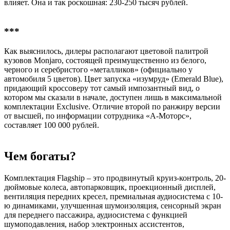
влияет. Она и так роскошная: 230-250 тысяч рублей.
***​
Как выяснилось, дилеры располагают цветовой палитрой
кузовов Monjaro, состоящей преимущественно из белого,
черного и серебристого «металликов» (официально у
автомобиля 5 цветов). Цвет запуска «изумруд» (Emerald Blue),
придающий кроссоверу тот самый импозантный вид, о
котором мы сказали в начале, доступен лишь в максимальной
комплектации Exclusive. Отличие второй по ранжиру версии
от высшей, по информации сотрудника «А-Моторс»,
составляет 100 000 рублей.
Чем богаты?​
Комплектация Flagship – это продвинутый круиз-контроль, 20-
дюймовые колеса, автопарковщик, проекционный дисплей,
вентиляция передних кресел, премиальная аудиосистема с 10-
ю динамиками, улучшенная шумоизоляция, сенсорный экран
для переднего пассажира, аудиосистема с функцией
шумоподавления, набор электронных ассистентов,