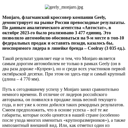
Monjaro, флагманский кроссовер компании Geely,
демонстрирует на рынке России превосходные результаты.
По данным аналитического агентства «Автостат», в
октябре 2023-го было реализовано 3 477 единиц. Это
позволило автомобилю обосноваться на 9-м месте в топ-10
федеральных продаж и оставить позади, казалось бы,
неоспоримого лидера в линейке бренда – Coolray (3 035 ед.).
Такой результат удивляет еще и тем, что Monjaro является
самым дорогим автомобилем не только в рамках Geely (он в
два раза дороже «Кулрея»), но и среди всех участников первой
октябрьской десятки. При этом он здесь еще и самый крупный
(длина – 4 770 мм).
Путь к сегодняшнему успеху у Monjaro занял сравнительно
немного времени. В отличие от лидеров российского
авторынка, он появился в продаже лишь весной текущего
года, и вот уже к осени добился таких рекордных результатов.
Смеем предположить, что в основе успеха – всё те же
габариты, которые особо ценятся в нашей стране (особенно
после ухода многих именитых «крупноразмерников»), а также
импозантный внешний вид. Или, как отметил один из